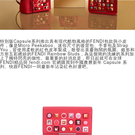
特別版Capsule系列推出具有現代酷勁風格的FENDI包款與小皮
件，像是Micro Peekaboo、迷你尺寸的後背包、手拿包及Strap
You，皆使用柔軟的紅色皮革製成，散發出喜慶熱鬧的氛圍。錐形和
方形五彩繽紛的FENDI Rainbow Studs，為這個簡約洗練的系列加
上了獨特閃亮的個性。最重要的好消息是，即日起就可在全球
FENDI精品與 fendi.com 官網購買到中國農曆新年 Capsule 系
列。快跟FENDI一同慶新年沾染紅色好運吧。