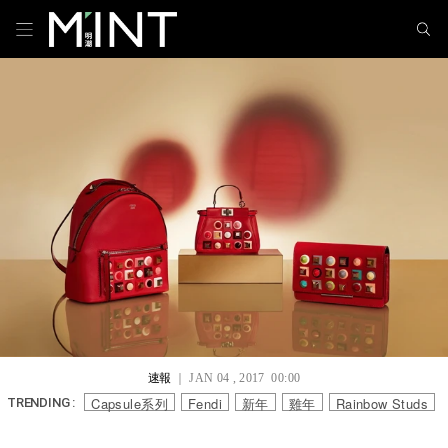
速報
｜ JAN 04 , 2017 00:00
Capsule系列
Fendi
新年
雞年
Rainbow Studs
TRENDING :