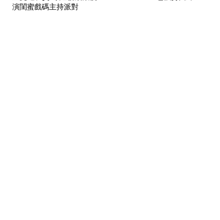
演閨蜜戲碼主持派對
王陽明登漢神FENDI分享寵妻秘訣 「不管怎麼樣，在你心裡
另一半永遠第一」
© 2026 MINGWEEKLY ALL RIGHTS RESERVED.
明周國際岀版有限公司版權所有
訂閱明潮M’INT電子報