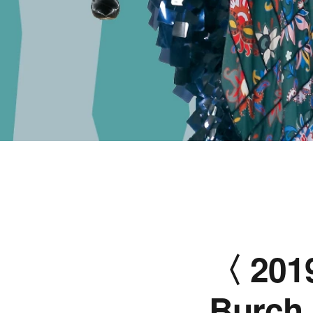
〈20
Bur