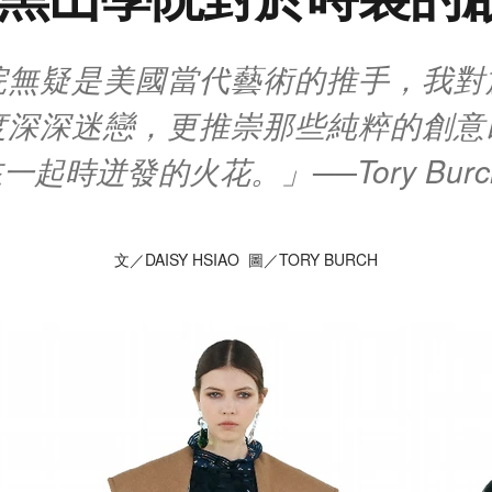
院無疑是美國當代藝術的推手，我對
度深深迷戀，更推崇那些純粹的創意
起時迸發的火花。」──Tory Burc
文／DAISY HSIAO 圖／TORY BURCH