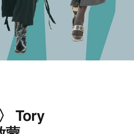
Tory
啟蒙