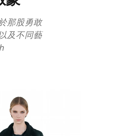
於那股勇敢
以及不同藝
h