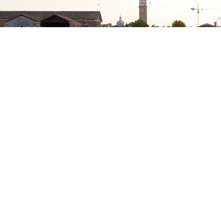
Piccioli擅長的仙氣化作流暢的線條，修長輪廓藉由
面料的柔軟與垂墜來創造層次，並以大量的褶襇細
節增添動感，短版造型則呈現如雕塑的結構與質
感。系列充滿如調色盤般的繽紛色彩，謝幕時群模
一字排開，粉紅、亮綠、豔紫、正紅、明黃等蓬裙