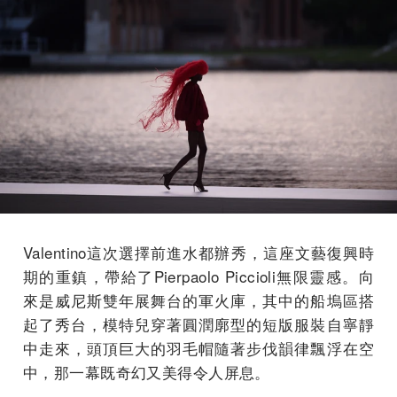
Valentino這次選擇前進水都辦秀，這座文藝復興時
期的重鎮，帶給了Pierpaolo Piccioli無限靈感。向
來是威尼斯雙年展舞台的軍火庫，其中的船塢區搭
起了秀台，模特兒穿著圓潤廓型的短版服裝自寧靜
中走來，頭頂巨大的羽毛帽隨著步伐韻律飄浮在空
中，那一幕既奇幻又美得令人屏息。