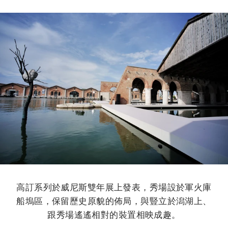
高訂系列於威尼斯雙年展上發表，秀場設於軍火庫
船塢區，
保留歷史原貌的佈局，與豎立於潟湖上、
跟秀場遙遙相對的裝置相映成趣。