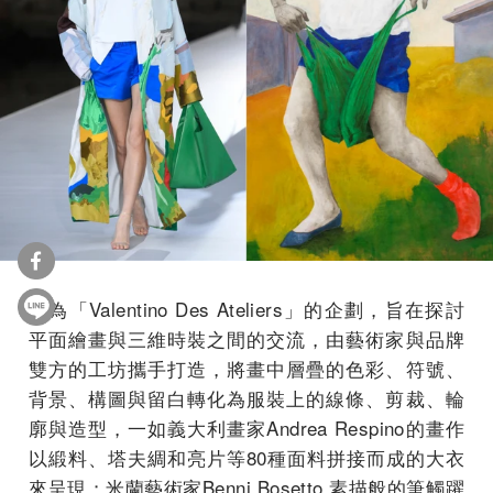
名為「Valentino Des Ateliers」的企劃，旨在探討
平面繪畫與三維時裝之間的交流，由藝術家與品牌
雙方的工坊攜手打造，將畫中層疊的色彩、符號、
背景、構圖與留白轉化為服裝上的線條、剪裁、輪
廓與造型，一如義大利畫家Andrea Respino的畫作
以緞料、塔夫綢和亮片等80種面料拼接而成的大衣
來呈現；米蘭藝術家Benni Bosetto 素描般的筆觸躍