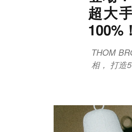
超大手提
100%
THOM 
相， 打造