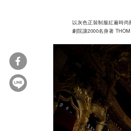
以灰色正裝制服紅遍時尚圈
劇院讓2000名身著 THO