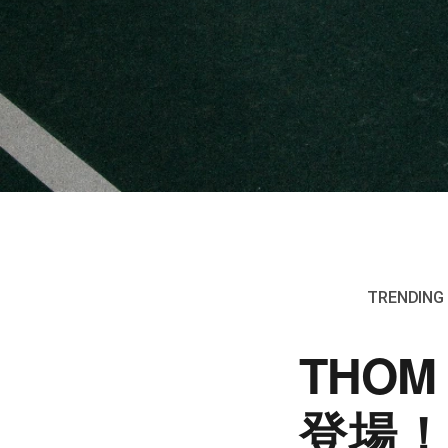
TRENDING 
THO
登場！