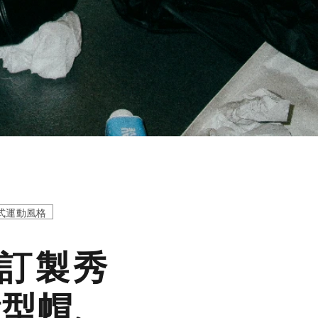
式運動風格
級訂製秀
鐘型帽、