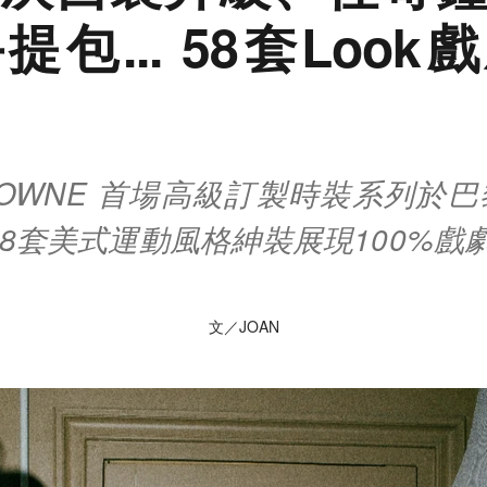
包... 58套Loo
！
BROWNE 首場高級訂製時裝系列於
58套美式運動風格紳裝展現100%戲
文／JOAN