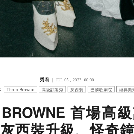
秀場
｜ JUL 05 , 2023 00:00
:
Thom Browne
高級訂製秀
灰西裝
巴黎歌劇院
經典美
M BROWNE 首場高
灰西裝升級、怪奇