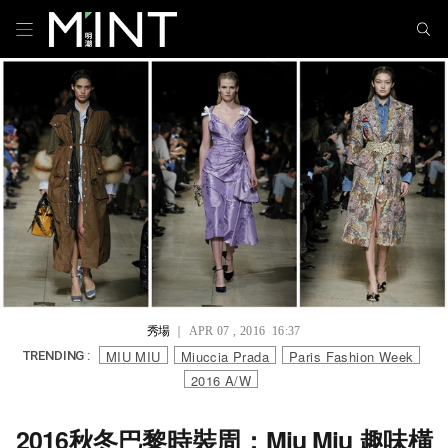
秀場
｜ APR 07 , 2016 16:37
MIU MIU
Miuccia Prada
Paris Fashion Week
TRENDING :
2016 A/W
2016秋冬巴黎時裝周：Miu Miu 趣味橫