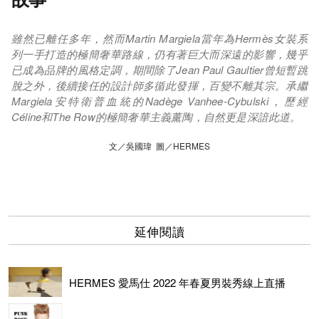
雖然已離任多年，然而Martin Margiela當年為Hermès女裝系
列一手打造的極簡奢華路線，仍有著巨大而深遠的影響，幾乎
已成為品牌的風格定調，期間除了Jean Paul Gaultier曾短暫跳
脫之外，後續接任的設計師多循此發揮，百變不離其宗。承繼
Margiela安特衛普血統的Nadège Vanhee-Cybulski，歷經
Céline和The Row的極簡奢華主義薰陶，自然更是深諳此道。
文／吳國瑋 圖／HERMES
延伸閱讀
HERMES 愛馬仕 2022 年春夏男裝秀線上直播