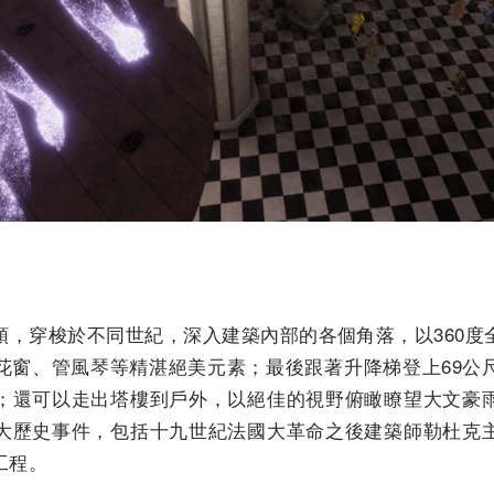
領，穿梭於不同世紀，深入建築內部的各個角落，以360度
花窗、管風琴等精湛絕美元素；最後跟著升降梯登上69公
；還可以走出塔樓到戶外，以絕佳的視野俯瞰瞭望大文豪
大歷史事件，包括十九世紀法國大革命之後建築師勒杜克
工程。