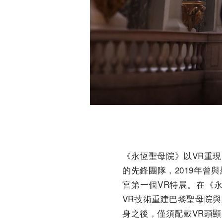
《永恆聖母院》以VR重現巴
的先鋒團隊，2019年曾
宮第一個VR特展。在《永
VR技術重建巴黎聖母院
身之後，僅須配戴VR頭