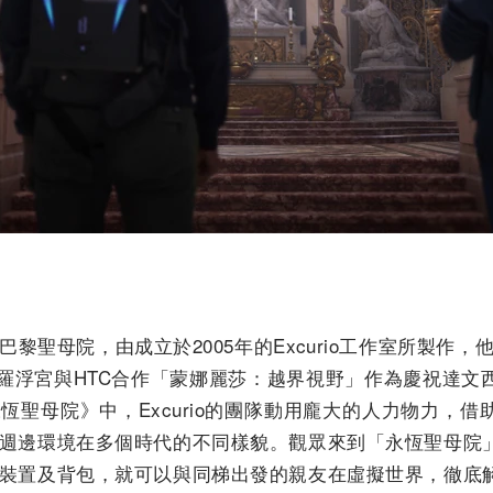
黎聖母院，由成立於2005年的Excurio工作室所製作
與羅浮宮與HTC合作「蒙娜麗莎：越界視野」作為慶祝達
恆聖母院》中，Excurio的團隊動用龐大的人力物力，
與週邊環境在多個時代的不同樣貌。觀眾來到「永恆聖母院
顯裝置及背包，就可以與同梯出發的親友在虛擬世界，徹底