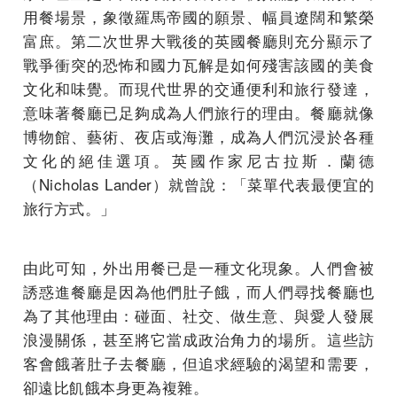
用餐場景，象徵羅馬帝國的願景、幅員遼闊和繁榮
富庶。第二次世界大戰後的英國餐廳則充分顯示了
戰爭衝突的恐怖和國力瓦解是如何殘害該國的美食
文化和味覺。而現代世界的交通便利和旅行發達，
意味著餐廳已足夠成為人們旅行的理由。餐廳就像
博物館、藝術、夜店或海灘，成為人們沉浸於各種
文化的絕佳選項。英國作家尼古拉斯．蘭德
（Nicholas Lander）就曾說：「菜單代表最便宜的
旅行方式。」
由此可知，外出用餐已是一種文化現象。人們會被
誘惑進餐廳是因為他們肚子餓，而人們尋找餐廳也
為了其他理由：碰面、社交、做生意、與愛人發展
浪漫關係，甚至將它當成政治角力的場所。這些訪
客會餓著肚子去餐廳，但追求經驗的渴望和需要，
卻遠比飢餓本身更為複雜。