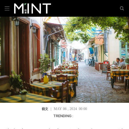
藝文
｜ MAY 06 , 2024 00:00
TRENDING :