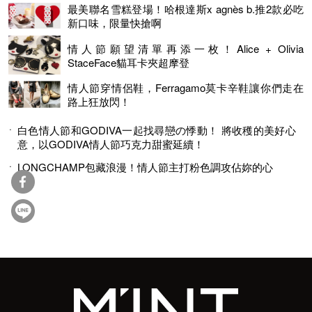
最美聯名雪糕登場！哈根達斯x agnès b.推2款必吃
新口味，限量快搶啊
情人節願望清單再添一枚！Alice + Olivia
StaceFace貓耳卡夾超摩登
情人節穿情侶鞋，Ferragamo莫卡辛鞋讓你們走在
路上狂放閃！
白色情人節和GODIVA一起找尋戀の悸動！ 將收穫的美好心
意，以GODIVA情人節巧克力甜蜜延續！
LONGCHAMP包藏浪漫！情人節主打粉色調攻佔妳的心