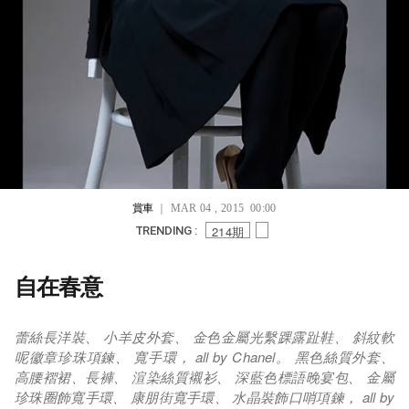
賞車
｜ MAR 04 , 2015 00:00
214期
TRENDING :
自在春意
蕾絲長洋裝、 小羊皮外套、 金色金屬光繫踝露趾鞋、 斜紋軟
呢徽章珍珠項鍊、 寬手環， all by Chanel。 黑色絲質外套、
高腰褶裙、長褲、 渲染絲質襯衫、 深藍色標語晚宴包、 金屬
珍珠圈飾寬手環、 康朋街寬手環、 水晶裝飾口哨項鍊， all by