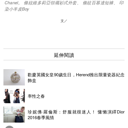
Chanel。 條紋維多莉亞領襯衫式外套、 條紋百慕達短褲、 印
染小羊皮Boy
文／
延伸閱讀
歡慶英國女皇90歲生日，Herend推出限量瓷器紀念
飾盒
率性之春
珍妮佛‧羅倫斯：舒服就很迷人！ 慵懶演繹Dior
2016春季風情