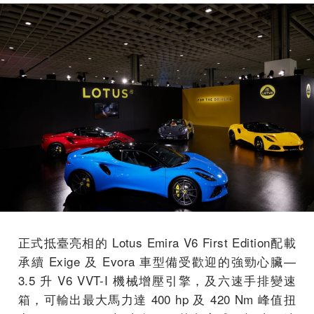
正式抵臺亮相的 Lotus Emira V6 First Edition配載
承續 Exige 及 Evora 車型備受歡迎的強勁心臟—
3.5 升 V6 VVT-I 機械增壓引擎，及六速手排變速
箱，可輸出最大馬力達 400 hp 及 420 Nm 峰值扭