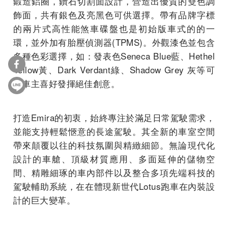
鍛造鋁圈，鑽石切割面設計，營造出優質的雙色調
飾面，共有銀色及亮黑色可供選擇。帶有品牌字標
的兩片式高性能煞車碟盤也是初始版車式的的一
環，並外加有胎壓偵測器(TPMS)。外觀漆色並包含
多種色彩選擇，如：發表色Seneca Blue藍、Hethel
Yellow黃、Dark Verdant綠、Shadow Grey 灰等可
依車主喜好發揮絕佳創意。
打造Emira的初衷，始終專注於滿足日常駕駛需求，
並能支持輕鬆愜意的長途駕駛。其全新的車室空間
帶來顛覆以往的科技氛圍與精緻細節。無論現代化
設計的車艙、頂級材質應用、多面延伸的儲物空
間、精雕細琢的車內部件以及整合多項先端科技的
駕駛輔助系統，在在體現新世代Lotus跑車在內裝設
計的巨大變革。