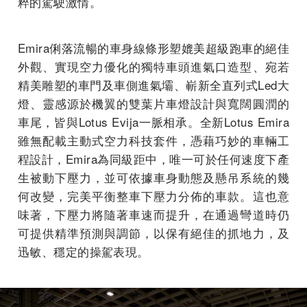
粹的駕駛激情。
Emira俐落流暢的車身線條形塑媲美超級跑車的絕佳
外觀、實現空力優化的獨特車頭進氣口造型、宛若
精美雕塑的車門及車側進氣壩、嶄新全直列式Led大
燈、靈感源於機翼的雙葉片車燈設計與寬闊圓潤的
車尾，皆與Lotus Evija一脈相承。全新Lotus Emira
雖無配載主動式空力科技套件，憑藉巧妙的車輛工
程設計，Emira為同級距中，唯一可於任何速度下產
生被動下壓力，並可依據車身動態及懸吊系統的幾
何改變，完美平衡整車下壓力分佈的車款。這也意
味著，下壓力將隨著車速而提升，在通過彎道時仍
可提供精準預測與調節，以保有絕佳的抓地力，及
迅敏、穩定的操駕表現。