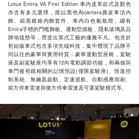
Lotus Emira V6 First Edition 車內皮革款式及顏色
亦含有多元選擇，搭以黑色Alcantara麂皮車頂內
飾、緞面鍍鉻內飾套件、車內白色氣氛燈、綴有
Emira字標的門檻飾板、運動型踏板、隱私玻璃及品
牌地毯墊等，營造出英式工藝的優雅不凡。包含於
初始版車式包含多項先端科技，集中體現了品牌不
同以往的豪華與實用特質：豪華運動型座椅，駕駛
座及副駕駛座均享有12向電動調節功能，和兩個與
車門後視鏡相關的記憶預設(僅限駕駛座)、恆溫控
制系統、無鑰匙啟動、定速巡航、自動感應雨刷、
前方停車雷達與後方停車雷達及可選駕駛模式等。