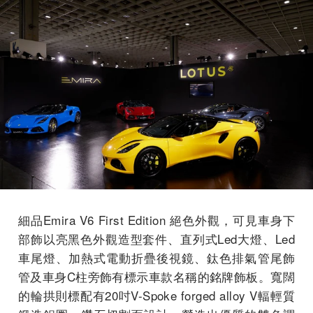
細品Emira V6 First Edition 絕色外觀，可見車身下
部飾以亮黑色外觀造型套件、直列式Led大燈、Led
車尾燈、加熱式電動折疊後視鏡、鈦色排氣管尾飾
管及車身C柱旁飾有標示車款名稱的銘牌飾板。寬闊
的輪拱則標配有20吋V-Spoke forged alloy V輻輕質