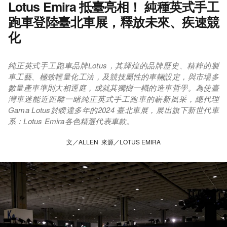
Lotus Emira 抵臺亮相！ 純種英式手工
跑車登陸臺北車展，釋放未來、疾速競
化
純正英式手工跑車品牌Lotus，其輝煌的品牌歷史、精粹的製
車工藝、極致輕量化工法，及競技屬性的車輛設定，與市場多
數量產車準則大相逕庭，成就其獨樹一幟的造車哲學。為使臺
灣車迷能近距離一睹純正英式手工跑車的嶄新風采，總代理
Gama Lotus於睽違多年的2024 臺北車展，展出旗下新世代車
系：Lotus Emira各色精選代表車款。
文／ALLEN 來源／LOTUS EMIRA