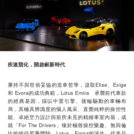
疾速競化，開啟嶄新時代
秉持不與世俗妥協的造車哲學，汲取Elise、Exige
和 Evora的成功典範，Lotus Emira 承襲前代車款
的經典基因，採以中置引擎、後輪驅動的車輛布
局，其極具辨識度的
懾人風采
、直覺純粹的操控性
能、卓絕空力設計與前所未見的精緻車室內裝，成
就「For The Drivers」臻於極致操控樂趣、無與倫
比的絕佳駕乘體驗。Lotus Emira的誕生，代表品