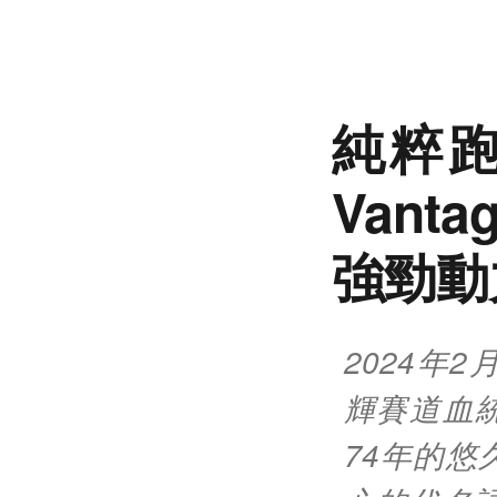
純粹跑車
Vant
強勁動
2024年2
輝賽道血統的
74年的悠久