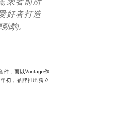
供駕乘者前所
車愛好者打造
悍勁駒。
件，而以Vantage作
70 年初，品牌推出獨立
。