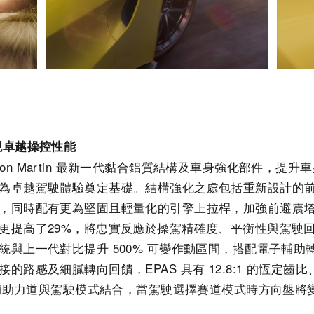
現卓越操控性能
 Aston Martin 最新一代黏合鋁質結構及車身強化部件，提升
為卓越駕駛體驗奠定基礎。結構強化之處包括重新設計的前
，同時配有更為堅固且輕量化的引擎上拉桿，加強前避震
更提高了29%，將忠實反應於操駕精確度、平衡性與駕駛
與上一代對比提升 500% 可變作動區間，搭配電子輔助轉向
的路感及細膩轉向回饋，EPAS 具有 12.8:1 的恆定
可變輔助力道與駕駛模式結合，當駕駛選擇賽道模式時方向盤