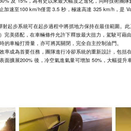
提升 30% 及 15%，為有史以來最大幅度之進化，同時技術
止加速至100 km/h僅需 3.5 秒，極速高達 325 km/h，是
ge的彈射起步系統可在起步過程中將抓地力保持在最佳範圍。
P）完美搭配，在車輛條件允許下釋放最大扭力，駕駛可藉由
時的車輪打滑量，亦可將其關閉，完全自主控制油門。
效率成為首要任務，團隊進行冷卻系統的重新設計，包括
表面擴展200% 後，冷空氣進氣量可增加 50%，大幅提