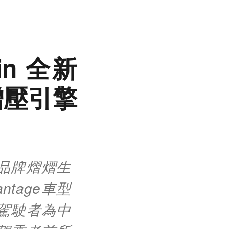
in 全新
輪增壓引擎
傳承品牌熠熠生
ntage車型
n以駕駛者為中