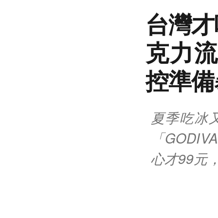
台灣才吃
克力流
控準備
夏季吃冰又有
「GODI
心才99元