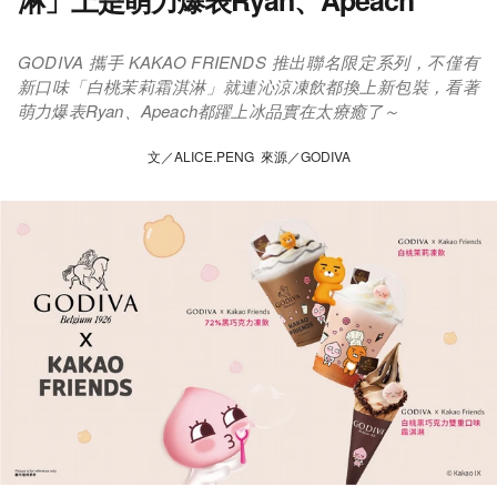
淋」上是萌力爆表Ryan、Apeach
GODIVA 攜手 KAKAO FRIENDS 推出聯名限定系列，不僅有
新口味「白桃茉莉霜淇淋」就連沁涼凍飲都換上新包裝，看著
萌力爆表Ryan、Apeach都躍上冰品實在太療癒了～
文／ALICE.PENG 來源／GODIVA