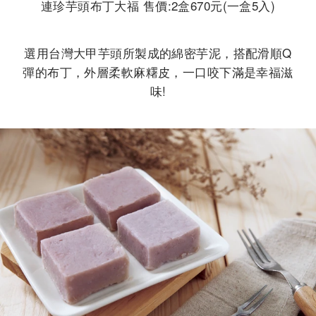
連珍芋頭布丁大福 售價:2盒670元(一盒5入)
選用台灣大甲芋頭所製成的綿密芋泥，搭配滑順Q
彈的布丁，外層柔軟麻糬皮，一口咬下滿是幸福滋
味!