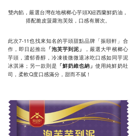
雙內餡，嚴選台灣在地檳榔心芋頭X紐西蘭鮮奶油，
搭配脆皮菠蘿泡芙殼，口感有層次。
此次7-11也找來知名的芋頭甜點品牌「振頤軒」合
作，即日起推出
，嚴選大甲檳榔心
「泡芙芋到泥」
芋頭，濃郁香醇，冷凍後微微退冰吃口感如同芋泥
冰淇淋；另一款則是
使用純鮮奶吐
「鮮奶維也納」
司，柔軟Q度口感滿分，甜而不膩！