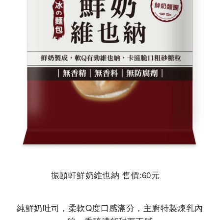
振頤軒鮮奶維也納 售價:60元
純鮮奶吐司，柔軟Q度口感滿分，主廚特製煉乳內