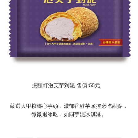
振頤軒泡芙芋到泥 售價:55元
嚴選大甲檳榔心芋頭，濃郁香醇芋頭控必吃甜點，
微微退冰吃，如同芋泥冰淇淋。