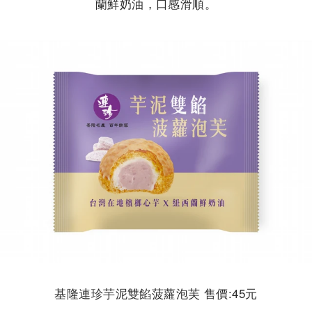
蘭鮮奶油，口感滑順。
基隆連珍芋泥雙餡菠蘿泡芙 售價:45元