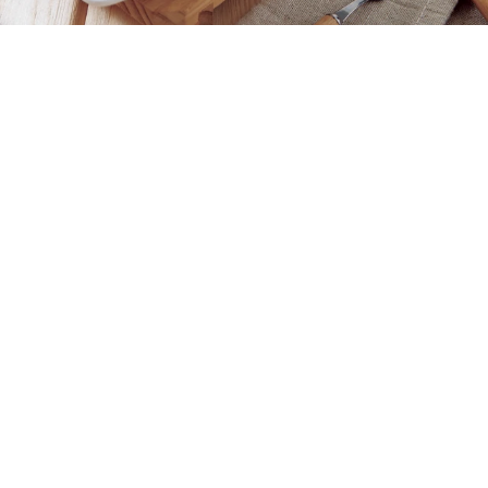
振頤軒芋到泥 售價:2盒690元(一盒9個)
選用最好的上等大甲芋頭製作，加上傳統工法製
程，不添加任何的人工色素以及香料，芋頭與鮮奶
的完美調配，充滿了奶香與芋香之獨特口感，成就
芋到泥經典風味。