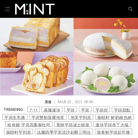
美食
｜ MAR 02 , 2021 00:00
7-11
基隆連珍
芋頭
芋泥
芋頭控
芋頭甜點
TRENDING :
芋泥生乳捲
芋泥雙餡菠蘿泡芙
泡芙芋到泥
振頤軒 鮮奶維也納
哈肯鋪 芋見四重奏吐司
香帥芋頭波士頓派
連珍芋頭布丁大福
振頤軒芋到泥
法蘭四季芋泥流沙起酥三明治
龍泰鮮芋頭起司條