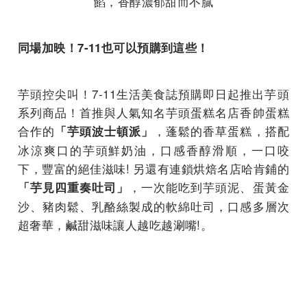
餡，香醇濃郁甜而不膩
同場加映！7-11也可以預購到這些！
芋頭控尖叫！7-11生活美食誌預購即日起推出芋頭
系列商品！首推與人氣知名芋頭蛋糕名店香帥蛋糕
合作的
，蓬鬆的香草蛋糕，搭配
「芋頭波士頓派」
冰涼爽口的芋頭鮮奶油，口感香醇滑順，一口咬
下，豐富的絕佳滋味! 另還有連鎖烘焙名店哈肯鋪的
，一次能吃到芋頭泥、蛋黃金
「芋見四重奏吐司」
沙、豬肉鬆、乳酪絲製成的軟綿吐司，口感多層次
超奢華，鹹甜滋味讓人越吃越涮嘴!。