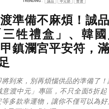
TRENDING :
誠品
中元節
普渡
渡準備不麻煩！誠
「三牲禮盒」、韓國
甲鎮瀾宮平安符，
足
即將到來，別再煩惱供品的準備了！
誠意渡中元」專區，不只全面5折起
安等多款幸運物，讓你不僅可以為好