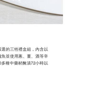
嚴選的三牲禮盒組，內含以
鱸魚並使用蔥、薑、酒等辛
多種中藥材醃漬72小時以