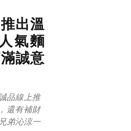
品推出溫
人氣麵
滿滿誠意
誠品線上推
，還有補財
兄弟沁涼一