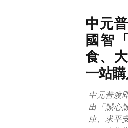
中元普
國智
食、大
一站購
中元普渡
出「誠心
庫、求平