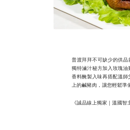
普渡拜拜不可缺少的供品
獨特滷汁秘方加入玫瑰油
香料醃製入味再搭配溫師
上的鹹豬肉，讓您輕鬆準
《誠品線上獨家｜溫國智主廚