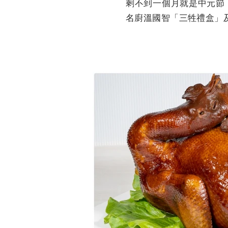
剩不到一個月就是中元節
名廚溫國智「三牲禮盒」