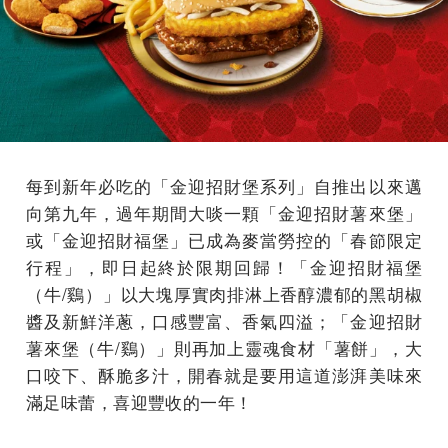
每到新年必吃的「金迎招財堡系列」自推出以來邁
向第九年，過年期間大啖一顆「金迎招財薯來堡」
或「金迎招財福堡」已成為麥當勞控的「春節限定
行程」，即日起終於限期回歸！「金迎招財福堡
（牛/鷄）」以大塊厚實肉排淋上香醇濃郁的黑胡椒
醬及新鮮洋蔥，口感豐富、香氣四溢；「金迎招財
薯來堡（牛/鷄）」則再加上靈魂食材「薯餅」，大
口咬下、酥脆多汁，開春就是要用這道澎湃美味來
滿足味蕾，喜迎豐收的一年！