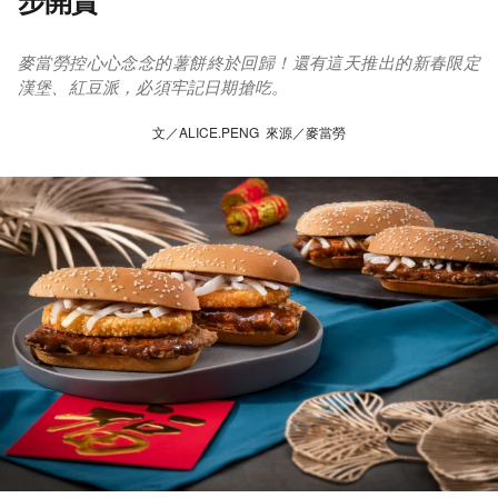
步開賣
麥當勞控心心念念的薯餅終於回歸！還有這天推出的新春限定
漢堡、紅豆派，必須牢記日期搶吃。
文／ALICE.PENG 來源／麥當勞