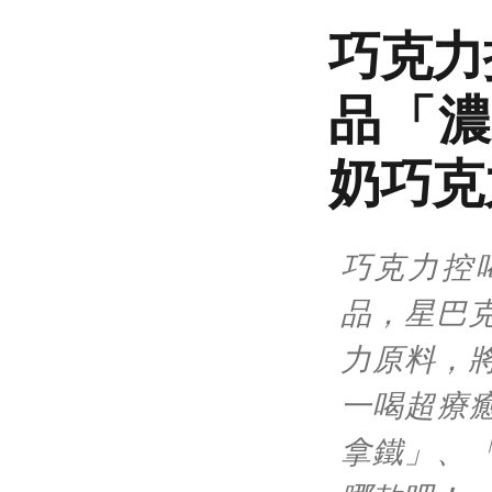
巧克力
品「濃
奶巧克
巧克力控
品，星巴
力原料，
一喝超療癒
拿鐵」、「