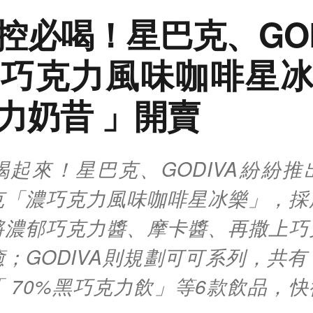
控必喝！星巴克、GOD
巧克力風味咖啡星
力奶昔 」開賣
喝起來！星巴克、GODIVA紛紛推
克「濃巧克力風味咖啡星冰樂」，採
將濃郁巧克力醬、摩卡醬、再撒上巧
；GODIVA則規劃可可系列，共
 70%黑巧克力飲」等6款飲品，