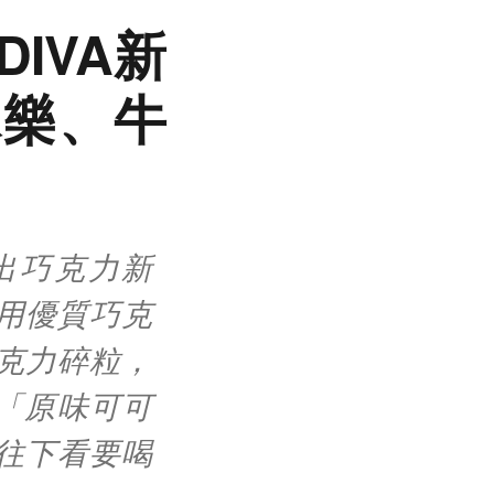
IVA新
冰樂、牛
出巧克力新
用優質巧克
克力碎粒，
有「原味可可
快往下看要喝