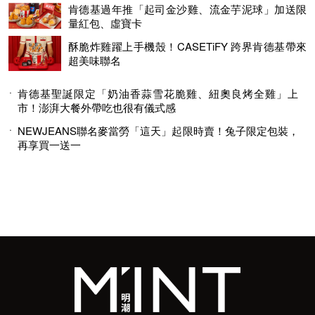
肯德基過年推「起司金沙雞、流金芋泥球」加送限
量紅包、虛寶卡
酥脆炸雞躍上手機殼！CASETiFY 跨界肯德基帶來
超美味聯名
肯德基聖誕限定「奶油香蒜雪花脆雞、紐奧良烤全雞」上
市！澎湃大餐外帶吃也很有儀式感
NEWJEANS聯名麥當勞「這天」起限時賣！兔子限定包裝，
再享買一送一