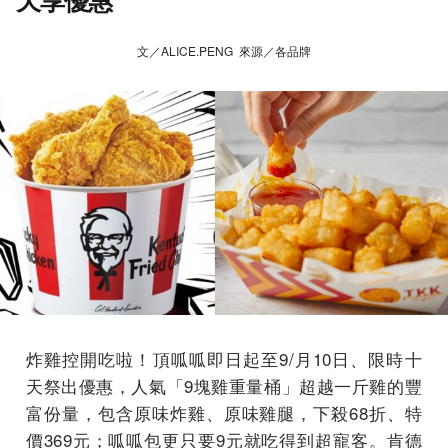
天享優惠
文／ALICE.PENG 來源／各品牌
炸雞控開吃啦！頂呱呱即日起至9/月10日、限時十
天祭出優惠，人氣「9塊雞重量桶」超越一斤雞的豐
富份量，包含原味炸雞、原味雞腿，下殺68折、特
價369元；呱呱包更只要9元就吃得到超寵客。肯德