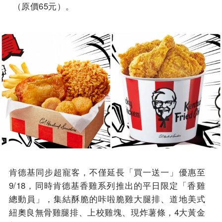
（原價65元）。
肯德基同步超寵客，不僅延長「買一送一」優惠至
9/18，同時肯德基香雞系列推出的平日限定「香雞
總動員」，集結酥脆的咔啦脆雞大腿排、道地美式
紐奧良無骨雞腿排、上校雞塊、現炸薯條，4大黃金