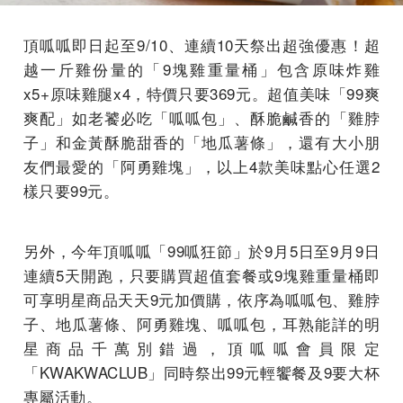
頂呱呱即日起至9/10、連續10天祭出超強優惠！超
越一斤雞份量的「9塊雞重量桶」包含原味炸雞
x5+原味雞腿x4，特價只要369元。超值美味「99爽
爽配」如老饕必吃「呱呱包」、酥脆鹹香的「雞脖
子」和金黃酥脆甜香的「地瓜薯條」，還有大小朋
友們最愛的「阿勇雞塊」，以上4款美味點心任選2
樣只要99元。
另外，今年頂呱呱「99呱狂節」於9月5日至9月9日
連續5天開跑，只要購買超值套餐或9塊雞重量桶即
可享明星商品天天9元加價購，依序為呱呱包、雞脖
子、地瓜薯條、阿勇雞塊、呱呱包，耳熟能詳的明
星商品千萬別錯過，頂呱呱會員限定
「KWAKWACLUB」同時祭出99元輕饗餐及9要大杯
專屬活動。