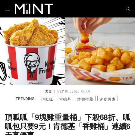
美食
｜ SEP 01 , 2023 00:00
頂呱呱
肯德基
炸雞推薦
速食優惠
TRENDING :
頂呱呱「9塊雞重量桶」下殺68折、呱
呱包只要9元！肯德基「香雞桶」連續6