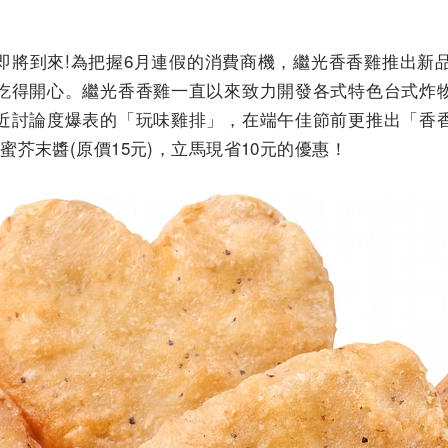
即將到來!為把握6月連假的消費商機，繼光香香雞推出新品
吃得開心。繼光香香雞一直以來致力開發各式特色台式炸
近討論度爆表的「玩味雞排」，在端午佳節前更推出「香
蜜芥末醬(原價15元)，立馬現省10元的優惠！