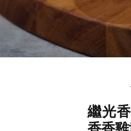
繼光香
香香雞