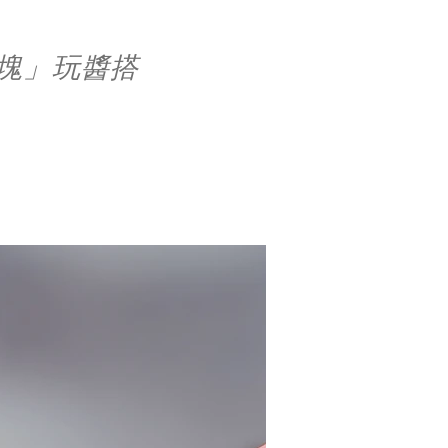
塊」玩醬搭