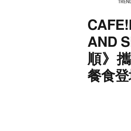
TREND
CAFE
AND
順》攜
餐食登