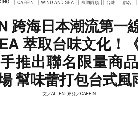
ING :
CAFE!N
WIND AND SEA
風調雨順
台味
聯名
!N 跨海日本潮流第一線
 SEA 萃取台味文化！
手推出聯名限量商
場 幫味蕾打包台式風
文／ALLEN 來源／CAFE!N