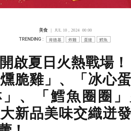
美食
｜ JUL 10 , 2024 00:00
TRENDING :
肯德基
炸雞
蛋撻
鱈魚
開啟夏日火熱戰場！
燻脆雞」、「冰心
淋」、「鱈魚圈圈」
大新品美味交織迸
蕾！