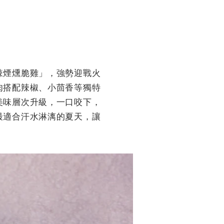
辣煙燻脆雞」，強勢迎戰火
肉搭配辣椒、小茴香等獨特
美味層次升級，一口咬下，
最適合汗水淋漓的夏天，讓