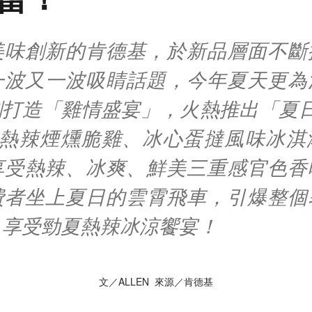
美味創新的肯德基，於新品層面不斷
一波又一波吸睛話題，今年夏天更為
刻打造「雞情盛宴」，火熱推出「夏日
雞情熱辣煙燻脆雞、冰心蛋撻風味冰淇
享受熱辣、冰爽、鮮美三重感官色香
費者坐上夏日的雲霄飛車，引爆整個
，享受勁夏熱辣冰涼饗宴！
文／ALLEN 來源／肯德基