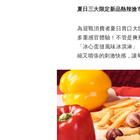
夏日三大限定新品熱辣搶
為迎戰消費者夏日胃口大
多重感官體驗！不管是爽
「冰心蛋撻風味冰淇淋」
縮又噴張的刺激快感，讓