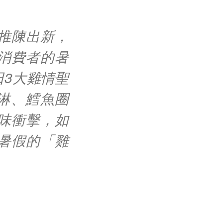
推陳出新，
消費者的暑
3大雞情聖
淋、鱈魚圈
味衝擊，如
暑假的「雞