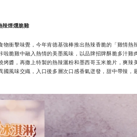
情熱辣煙燻脆雞
食物衝擊味覺，今年肯德基強棒推出熱辣香脆的「雞情熱
咔啦脆雞中融入熱情的美墨風味，以品牌招牌酥脆多汁雞
燒烤醬，再撒上特製的熱辣灑粉和墨西哥玉米脆片，爽辣
異國風味交織，入口後多層次口感香氣迸發，甜中帶辣，