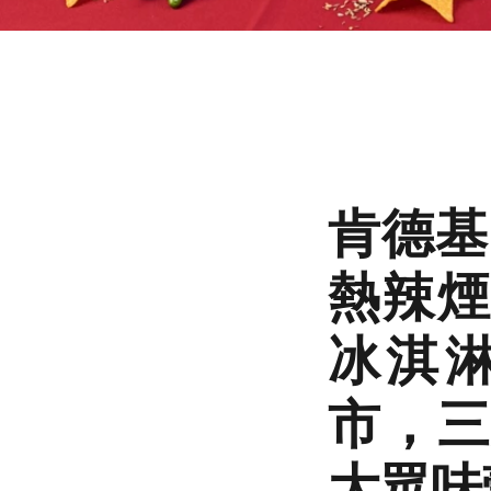
肯德基
熱辣煙
冰淇
市，三
大眾味