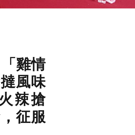
 「雞情
蛋撻風味
火辣搶
發，征服