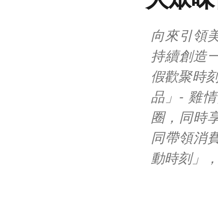
向來引領
持續創造
假歡聚時
品」- 
圈，同時
同帶領消
動時刻」