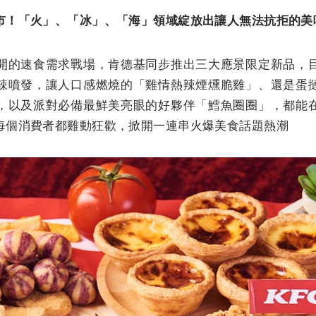
市！「火」、「冰」、「海」領域綻放出讓人無法抗拒的美
開的速食需求戰場，肯德基同步推出三大應景限定新品，
辣噴發，讓人口感燃燒的「雞情熱辣煙燻脆雞」、還是蛋
，以及派對必備最鮮美亮眼的好夥伴「鱈魚圈圈」，都能
每個消費者都雞動狂歡，掀開一連串火爆美食話題熱潮