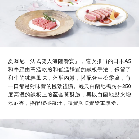
夏慕尼「法式雙人海陸饗宴」，這次推出的日本A5
和牛經由高溫乾煎和低溫靜置的鐵板手法，保留了
和牛的純粹風味，外酥內嫩，搭配奢華松露鹽，每
一口都是對味蕾的極致禮讚。經典白蘭地鴨胸在250
度高溫的鐵板上煎至金黃酥脆，再以白蘭地點火增
添酒香，搭配櫻桃醬汁，視覺與味覺雙重享受。