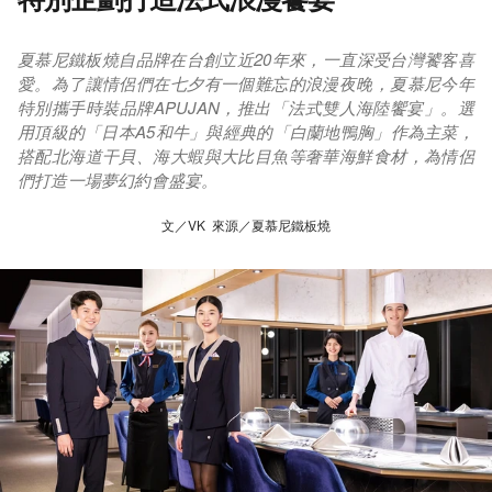
夏慕尼鐵板燒自品牌在台創立近20年來，一直深受台灣饕客喜
愛。為了讓情侶們在七夕有一個難忘的浪漫夜晚，夏慕尼今年
特別攜手時裝品牌APUJAN，推出「法式雙人海陸饗宴」。選
用頂級的「日本A5和牛」與經典的「白蘭地鴨胸」作為主菜，
搭配北海道干貝、海大蝦與大比目魚等奢華海鮮食材，為情侶
們打造一場夢幻約會盛宴。
文／VK 來源／夏慕尼鐵板燒