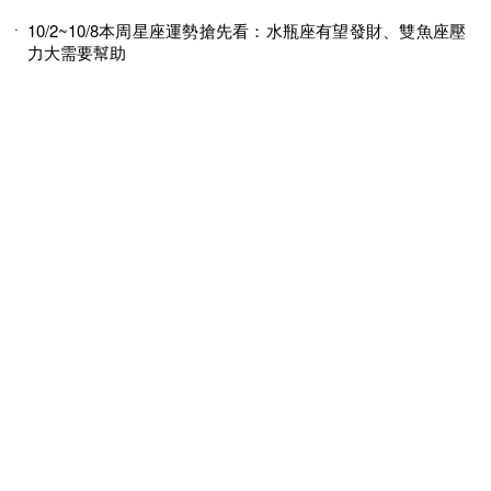
10/2~10/8本周星座運勢搶先看：水瓶座有望發財、雙魚座壓
力大需要幫助
2023年10月星座運勢：天秤座吉星高照好運到！天蠍座想感
情運加分請「這樣做」
© 2026 MINGWEEKLY ALL RIGHTS RESERVED.
明周國際岀版有限公司版權所有
訂閱明潮M’INT電子報