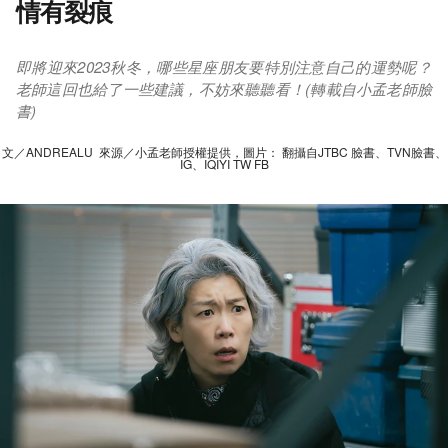
情有裂痕
即將迎來2023秋冬，哪些星座朋友要特別注意自己的運勢呢？
老師這回也給了一些建議，不妨來聽聽看！(轉載自小孟老師臉
書)
文／ANDREALU 來源／小孟老師授權提供，圖片： 翻攝自JTBC 臉書、TVN臉書、
IG、IQIYI TW FB