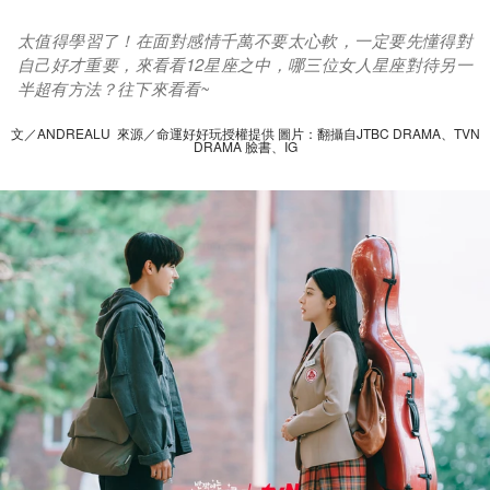
太值得學習了！在面對感情千萬不要太心軟，一定要先懂得對
自己好才重要，來看看12星座之中，哪三位女人星座對待另一
半超有方法？往下來看看~
文／ANDREALU 來源／命運好好玩授權提供 圖片：翻攝自JTBC DRAMA、TVN
DRAMA 臉書、IG