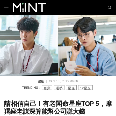
星座
｜ OCT 16 , 2023 00:00
創業
運勢
星座
12星座
TRENDING :
請相信自己！有老闆命星座TOP 5，摩
羯座老謀深算能幫公司賺大錢