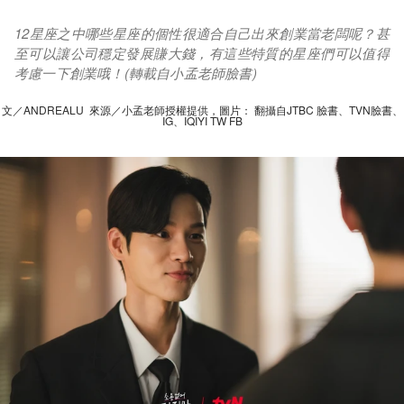
12星座之中哪些星座的個性很適合自己出來創業當老闆呢？甚
至可以讓公司穩定發展賺大錢，有這些特質的星座們可以值得
考慮一下創業哦！(轉載自小孟老師臉書)
文／ANDREALU 來源／小孟老師授權提供，圖片： 翻攝自JTBC 臉書、TVN臉書、
IG、IQIYI TW FB