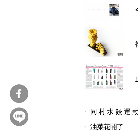
同 村 水 餃 運 
油菜花開了