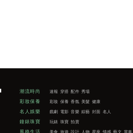
潮流時尚
速報
穿搭
配件
秀場
彩妝保養
彩妝
保養
香氛
美髮
健康
名人娛樂
戲劇
電影
音樂
綜藝
封面
名人
鐘錶珠寶
玩錶
珠寶
拍賣
風格生活
美食
旅遊
設計
人物
星座
情感
藝文
賞車