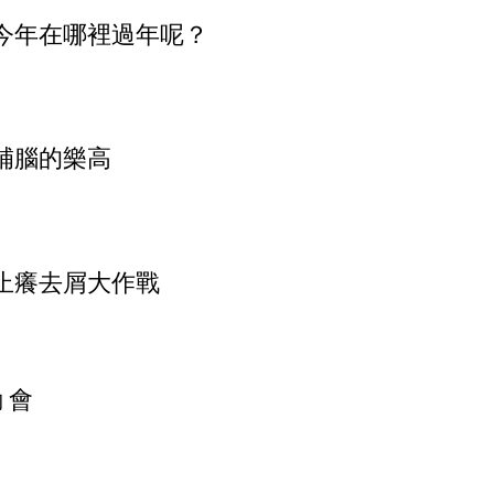
今年在哪裡過年呢？
補腦的樂高
止癢去屑大作戰
動 會