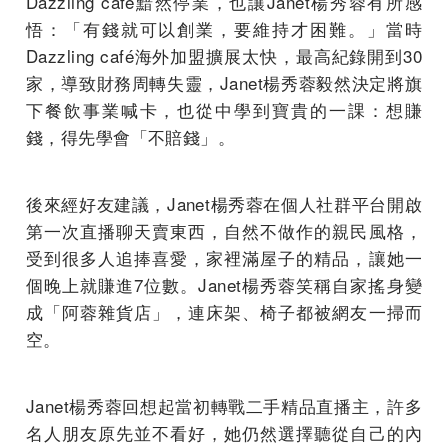
Dazzling café黯然停業，也讓Janet楊秀蓉有所感
悟：「有錢就可以創業，要維持才困難。」當時
Dazzling café海外加盟擴展太快，最高紀錄開到30
家，導致財務周轉失靈，Janet楊秀蓉毅然決定將旗
下餐飲事業喊卡，也從中學到寶貴的一課：想賺
錢，得先學會「不賠錢」。
後來經好友建議，Janet楊秀蓉在個人社群平台開啟
第一次直播聊天賣東西，自然不做作的親民風格，
受到很多人追捧喜愛，家裡滿屋子的精品，讓她一
個晚上就賺進7位數。Janet楊秀蓉笑稱自家搖身變
成「阿蓉雜貨店」，連床架、椅子都被網友一掃而
空。
Janet楊秀蓉回想起當初轉戰二手精品直播主，許多
名人朋友原先並不看好，她仍然選擇聽從自己的內