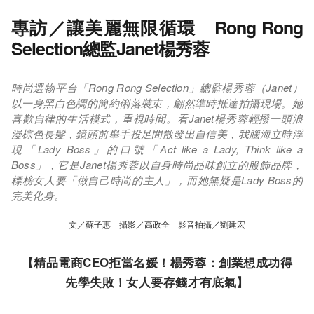
專訪／讓美麗無限循環 Rong Rong
Selection總監Janet楊秀蓉
時尚選物平台「Rong Rong Selection」總監楊秀蓉（Janet）
以一身黑白色調的簡約俐落裝束，翩然準時抵達拍攝現場。她
喜歡自律的生活模式，重視時間。看Janet楊秀蓉輕撥一頭浪
漫棕色長髮，鏡頭前舉手投足間散發出自信美，我腦海立時浮
現「Lady Boss」的口號「Act like a Lady, Think like a
Boss」，它是Janet楊秀蓉以自身時尚品味創立的服飾品牌，
標榜女人要「做自己時尚的主人」，而她無疑是Lady Boss的
完美化身。
文／蘇子惠 攝影／高政全 影音拍攝／劉建宏
【精品電商CEO拒當名媛！楊秀蓉：創業想成功得
先學失敗！女人要存錢才有底氣】