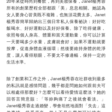
20年來從時尚到餐飲，再到美妝保養，Janet楊秀蓉
所有的創業歷程全部都跟「美」息息相關。她認為
女人要身心皆美既不複雜，也無須花費太多。Janet
楊秀蓉簡單歸納出三個日常私人保養祕訣：好好吃
飯喝水、好好運動以及好好保養。除了吃得健康，
依照每個人身高、體重和當天運動量，你可以計算
一天要喝多少水量，皮膚就會好；如果不運動就要
按摩，促進身體血液循環；然後要維持身體的乾淨
度，讓人看得順眼，不要太不修邊幅，保持一定的
生活水準。
除了創業和工作之外，Janet楊秀蓉在社群收到最多
的私訊就是感情問題，幾乎都是問她如何跟前夫可
以相處得那麼好？怎麼可以看待愛情這麼淡？她的
回答言簡意賅：「等妳夠痛了之後就會看淡。」
Janet楊秀蓉走過婚變，學會坦然地面對「失去」這