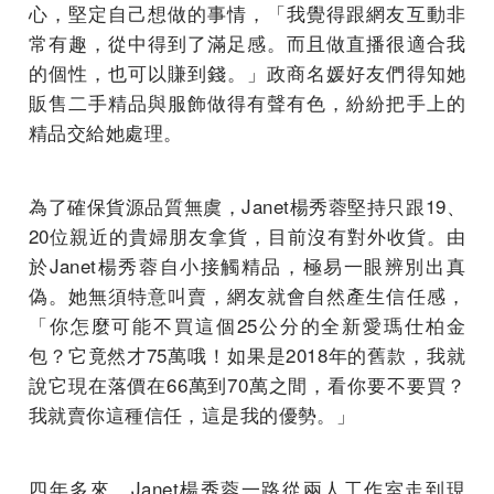
心，堅定自己想做的事情，「我覺得跟網友互動非
常有趣，從中得到了滿足感。而且做直播很適合我
的個性，也可以賺到錢。」政商名媛好友們得知她
販售二手精品與服飾做得有聲有色，紛紛把手上的
精品交給她處理。
為了確保貨源品質無虞，Janet楊秀蓉堅持只跟19、
20位親近的貴婦朋友拿貨，目前沒有對外收貨。由
於Janet楊秀蓉自小接觸精品，極易一眼辨別出真
偽。她無須特意叫賣，網友就會自然產生信任感，
「你怎麼可能不買這個25公分的全新愛瑪仕柏金
包？它竟然才75萬哦！如果是2018年的舊款，我就
說它現在落價在66萬到70萬之間，看你要不要買？
我就賣你這種信任，這是我的優勢。」
四年多來，Janet楊秀蓉一路從兩人工作室走到現