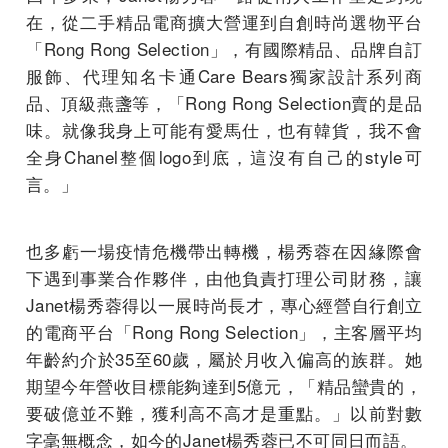
在，從二手精品電商擴大營運到自創時尚選物平台
「Rong Rong Selection」，有國際精品、品牌自訂
服飾、代理知名卡通Care Bears獨家設計系列商
品、頂級燕盞等，「Rong Rong Selection賣的是品
味。就像我身上可能有愛馬仕，也有韓貨，我不會
全身Chanel整個logo到底，這沒有自己的style可
言。」
也多虧一場疫情危機帶出轉機，楊秀蓉在因緣際會
下遇到事業合作夥伴，由他負責打理公司財務，讓
Janet楊秀蓉得以一展時尚長才，專心經營自行創立
的電商平台「Rong Rong Selection」，主客層平均
年齡約介於35至60歲，屬於月收入偏高的族群。她
期望今年營收目標能夠達到5億元，「精品蠻貴的，
要破億並不難，獲利高不高才是重點。」以前對數
字毫無概念，如今的Janet楊秀蓉已不可同日而語。