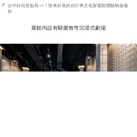
台中好玩景點再+1！快來好美的自行車文化探索館體驗騎遊藝
術
展館內設有騎樂無穹沉浸式劇場