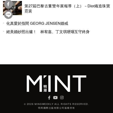
第27屆巴黎古董雙年展報導（上）－Dior織造珠寶
霓裳
化真愛於指間 GEORG JENSEN婚戒
絕美婚紗照出爐！ 林宥嘉、丁文琪哽咽互守終身
© 2026 MINGWEEKLY ALL RIGHTS RESERVED.
明周國際岀版有限公司版權所有