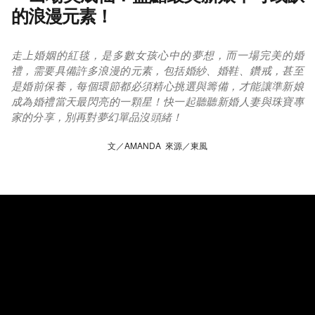
的浪漫元素！
走上婚姻的紅毯，是多數女孩心中的夢想，而一場完美的婚
禮，需要具備許多浪漫的元素，包括婚紗、婚鞋、鑽戒，甚至
是婚前保養，每個環節都必須精心挑選與籌備，才能讓準新娘
成為婚禮當天最閃亮的一顆星！快一起聽聽新婚人妻與珠寶專
家的分享，別再對夢幻單品沒頭緒！
文／AMANDA 來源／東風