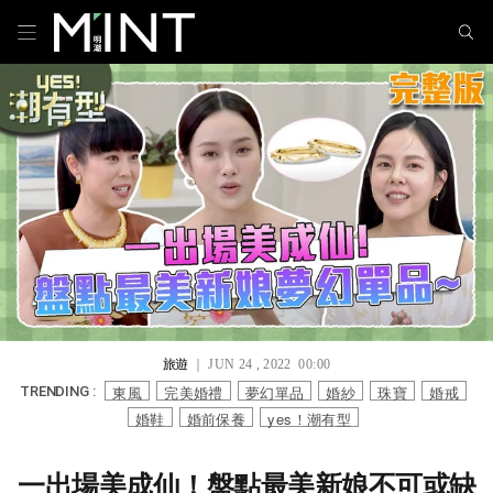
旅遊
｜ JUN 24 , 2022 00:00
東風
完美婚禮
夢幻單品
婚紗
珠寶
婚戒
TRENDING :
婚鞋
婚前保養
yes！潮有型
一出場美成仙！盤點最美新娘不可或缺