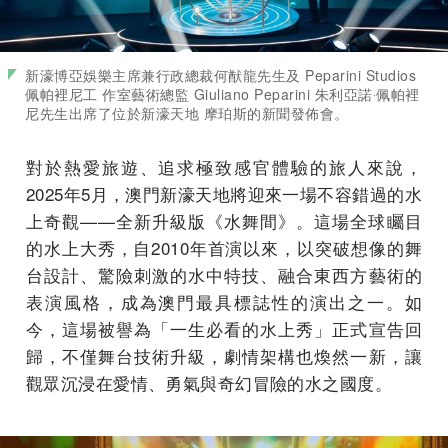
新濠博亞娛樂主席兼行政總裁何猷龍先生及 Peparini Studios
佩帕裡尼工 作室藝術總監 Giuliano Peparini 朱利亞諾‧佩帕裡
尼先生出席了位於新濠天地 摩珀斯的新聞發佈會。
對於熱愛旅遊、追求極致感官體驗的旅人來說，
2025年5月，澳門新濠天地將迎來一場不容錯過的水
上奇觀——全新升級版《水舞間》。這場全球矚目
的水上大秀，自2010年首演以來，以突破想像的舞
台設計、驚險刺激的水中特技、融合東西方藝術的
表演風格，成為澳門最具標誌性的演出之一。如
今，這場被譽為「一生必看的水上秀」正式宣告回
歸，不僅舞台技術升級，劇情架構也煥然一新，讓
觀眾沉浸在愛情、勇氣與奇幻冒險的水之國度。