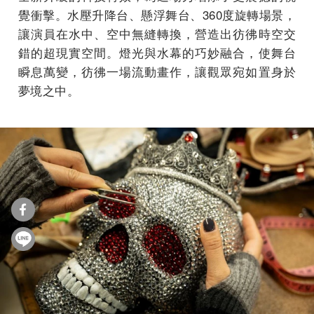
覺衝擊。水壓升降台、懸浮舞台、360度旋轉場景，
讓演員在水中、空中無縫轉換，營造出彷彿時空交
錯的超現實空間。燈光與水幕的巧妙融合，使舞台
瞬息萬變，彷彿一場流動畫作，讓觀眾宛如置身於
夢境之中。