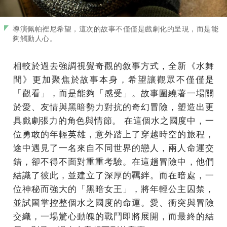
導演佩帕裡尼希望，這次的故事不僅僅是戲劇化的呈現，而是能
夠觸動人心。
相較於過去強調視覺奇觀的敘事方式，全新《水舞
間》更加聚焦於故事本身，希望讓觀眾不僅僅是
「觀看」，而是能夠「感受」。故事圍繞著一場關
於愛、友情與黑暗勢力對抗的奇幻冒險，塑造出更
具戲劇張力的角色與情節。 在這個水之國度中，一
位勇敢的年輕英雄，意外踏上了穿越時空的旅程，
途中遇見了一名來自不同世界的戀人，兩人命運交
錯，卻不得不面對重重考驗。在這趟冒險中，他們
結識了彼此，並建立了深厚的羈絆。而在暗處，一
位神秘而強大的「黑暗女王」，將年輕公主囚禁，
並試圖掌控整個水之國度的命運。愛、衝突與冒險
交織，一場驚心動魄的戰鬥即將展開，而最終的結