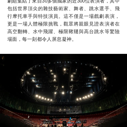
劇組集結了來自30多個國家的近300位表演者，其中
包括世界頂尖的雜技藝術家、舞者、跳水選手、飛
行摩托車手與特技演員。這不僅是一場戲劇表演，
更是一場人體極限挑戰，觀眾將親眼見證表演者在
高空翻轉、水中飛躍、極限鞦韆與高台跳水等驚險
場面，每一刻都令人屏息凝神。