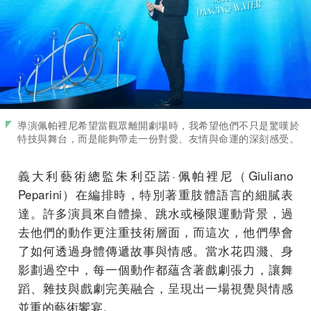
導演佩帕裡尼希望當觀眾離開劇場時，我希望他們不只是驚嘆於
特技與舞台，而是能夠帶走一份對愛、友情與命運的深刻感受。
義大利藝術總監朱利亞諾·佩帕裡尼（Giuliano
Peparini）在編排時，特別著重肢體語言的細膩表
達。許多演員來自體操、跳水或極限運動背景，過
去他們的動作更注重技術層面，而這次，他們學會
了如何透過身體傳遞故事與情感。當水花四濺、身
影劃過空中，每一個動作都蘊含著戲劇張力，讓舞
蹈、雜技與戲劇完美融合，呈現出一場視覺與情感
並重的藝術饗宴。