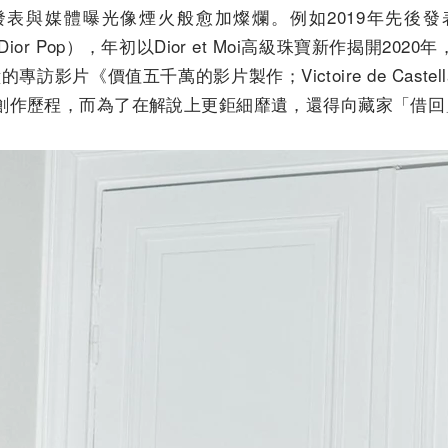
發表與媒體曝光像煙火般愈加燦爛。例如2019年先後發表
se Dior Pop），年初以Dior et Moi高級珠寶新作揭開
0分鐘的專訪影片《價值五千萬的影片製作；Victoire de Caste
的創作歷程，而為了在解說上更鉅細靡遺，還得向藏家「借