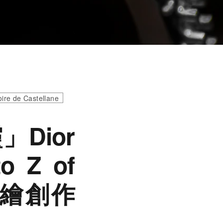
oire de Castellane
Dior
 Z of
e》手繪創作