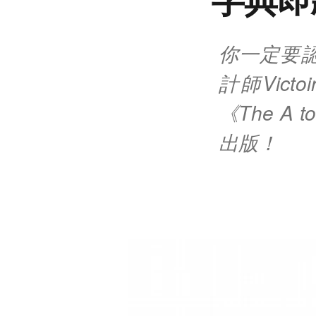
你一定要認
計師Victo
《The A t
出版！