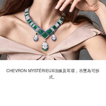
CHEVRON MYSTÉRIEUX項鍊及耳環，吊墜為可拆
式。
白K金、玫瑰金、三顆分別重約31.24、12.18及
12.07克拉的DFL級Type 2A梨形切割鑽石。