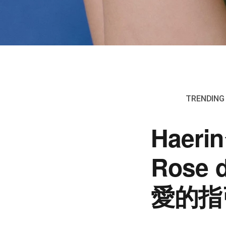
TRENDING 
Haer
Rose
愛的指