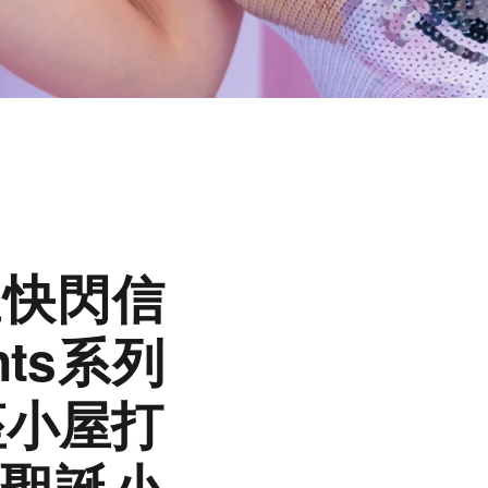
屋快閃信
ts系列
座小屋打
的聖誕小