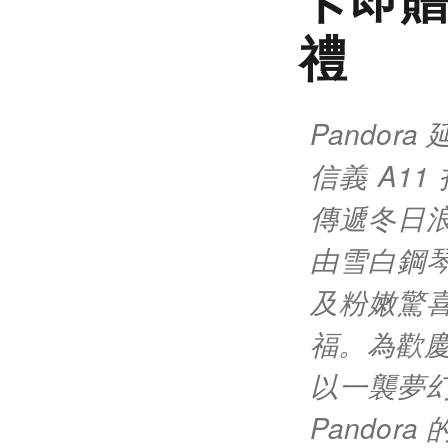
禮
Pandora
信義 A11
傳遞冬日
由雪白鋼
及粉嫩驚
福。為歡慶
以一襲夢
Pandora