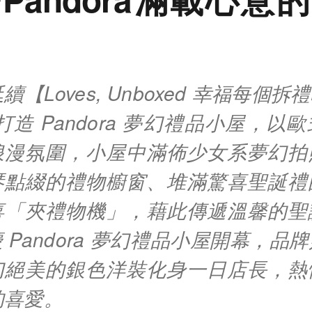
 延續【Loves, Unboxed 幸福每
 打造 Pandora 夢幻禮品小屋，
浪漫氛圍，小屋中滿佈少女系夢幻拍
琴點綴的禮物櫥窗、堆滿驚喜聖誕禮
喜「夾禮物機」，藉此傳遞溫馨的聖
 Pandora 夢幻禮品小屋開幕，品
幻絕美的銀色洋裝化身一日店長，熱
 的喜愛。