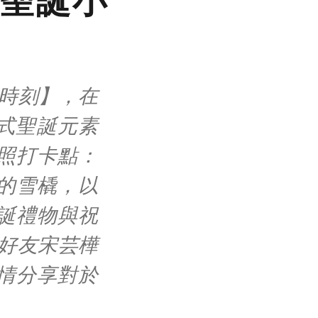
個拆禮時刻】，在
以歐式聖誕元素
照打卡點：
的雪橇，以
誕禮物與祝
牌好友宋芸樺
情分享對於