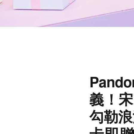
Pan
義！宋
勾勒浪
卡即贈