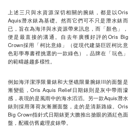
上述三只與水資源深切相關的腕錶，都是以Oris
Aquis潛水錶為基礎。然而它們可不只是潛水錶而
已，旨在為海洋與水資源帶來訊息，而「顏色」，
便是最直接的溝通。自去年廣獲好評的Oris Big
Crown採用「柯比意綠」（從現代建築巨匠柯比意
色彩學專書裡挑選的一款綠色），品牌在「玩色」
的範疇越趨多樣性。
例如海洋潔淨限量錶和大堡礁限量腕錶III的面盤是
漸變藍，Oris Aquis Relief日期錶則是灰中帶雨濛
感，表現的是風雨中的海水滔滔。另一款Aquis潛水
錶則採用薄荷灰漸層面盤，走的是清新路線。Oris
Big Crown指針式日期錶更大膽推出搶眼的酒紅色面
盤，配襯仿舊處理皮錶帶。