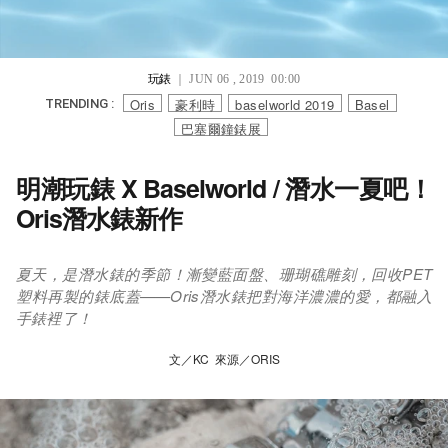
玩錶
｜ JUN 06 , 2019 00:00
Oris
豪利時
baselworld 2019
Basel
TRENDING :
巴塞爾鐘錶展
明潮玩錶 X Baselworld / 潛水一夏吧！
Oris潛水錶新作
夏天，是潛水錶的季節！漸變藍面盤、珊瑚礁雕刻，回收PET
塑料再製的錶底蓋——Oris潛水錶把對海洋濃濃的愛，都融入
手錶裡了！
文／KC 來源／ORIS