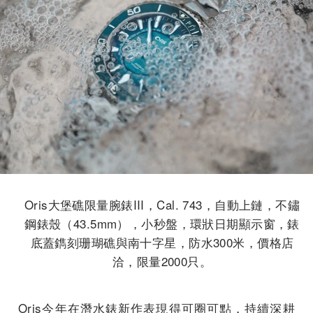
Oris大堡礁限量腕錶III，Cal. 743，自動上鏈，不鏽
鋼錶殼（43.5mm），小秒盤，環狀日期顯示窗，錶
底蓋鐫刻珊瑚礁與南十字星，防水300米，價格店
洽，限量2000只。
Oris今年在潛水錶新作表現得可圈可點，持續深耕