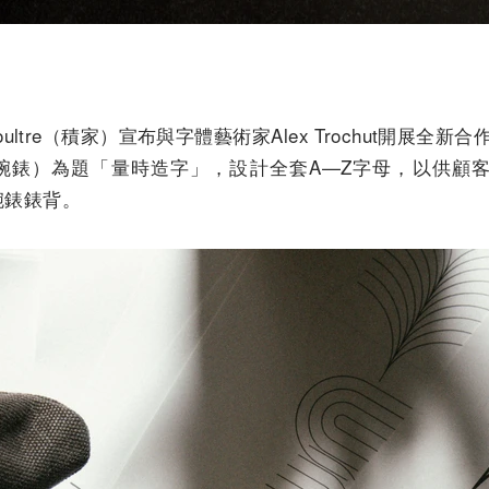
Coultre（積家）宣布與字體藝術家Alex Trochut開展全新合
翻轉腕錶）為題「量時造字」，設計全套A—Z字母，以供
轉腕錶錶背。