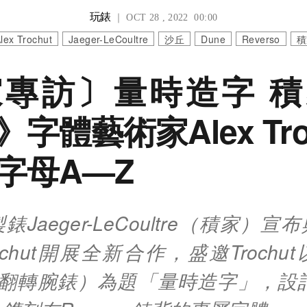
玩錶
｜ OCT 28 , 2022 00:00
lex Trochut
Jaeger-LeCoultre
沙丘
Dune
Reverso
積
專訪〕量時造字 
字體藝術家Alex Tro
字母A—Z
Jaeger-LeCoultre（積家）
Trochut開展全新合作，盛邀Troch
so（翻轉腕錶）為題「量時造字」，設