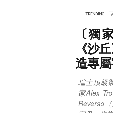
TRENDING :
A
〔獨家
《沙丘》
造專屬
瑞士頂級製錶
家Alex 
Rever