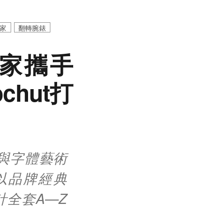
家
翻轉腕錶
積家攜手
chut打
宣布與字體藝術
ut以品牌經典
計全套A—Z