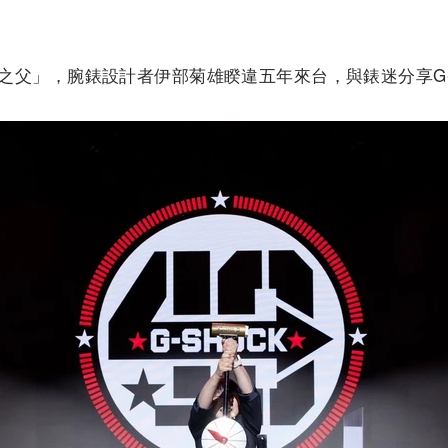
CK之父」，腕錶設計者伊部菊雄睽違五年來台，與錶迷分享G-