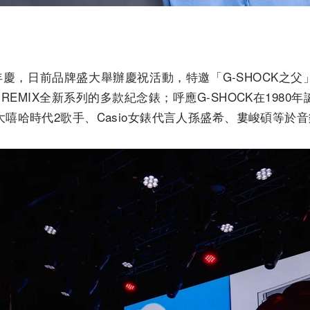
0週年慶，日前品牌盛大舉辦慶祝活動，特邀「G-SHOCK之
 REMIX全新系列的多款紀念錶；呼應G-SHOCK在198
嘻哈時代2歌手、Casio女錶代言人孫盛希、婁峻碩等於