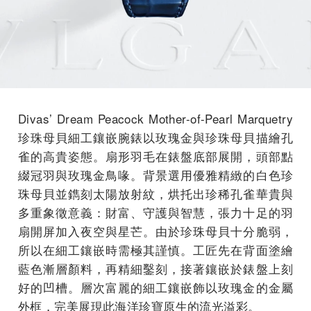
Divas’ Dream Peacock Mother-of-Pearl Marquetry
珍珠母貝細工鑲嵌腕錶以玫瑰金與珍珠母貝描繪孔
雀的高貴姿態。扇形羽毛在錶盤底部展開，頭部點
綴冠羽與玫瑰金鳥喙。背景選用優雅精緻的白色珍
珠母貝並鐫刻太陽放射紋，烘托出珍稀孔雀華貴與
多重象徵意義：財富、守護與智慧，張力十足的羽
扇開屏加入夜空與星芒。由於珍珠母貝十分脆弱，
所以在細工鑲嵌時需極其謹慎。工匠先在背面塗繪
藍色漸層顏料，再精細鑿刻，接著鑲嵌於錶盤上刻
好的凹槽。層次富麗的細工鑲嵌飾以玫瑰金的金屬
外框，完美展現此海洋珍寶原生的流光溢彩。