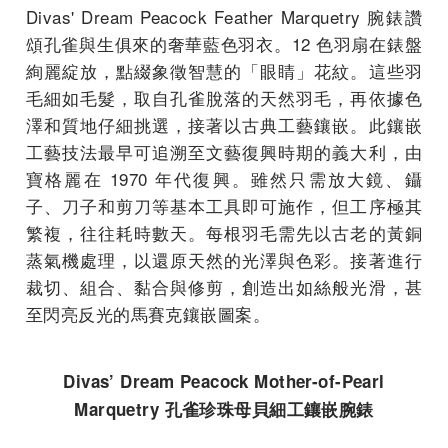
Divas' Dream Peacock Feather Marquetry 腕錶讚
頌孔雀與生俱來的奢華藍色羽衣。12 色羽扇在錶盤
絢麗綻放，點綴象徵智慧的「眼睛」花紋。這些羽
毛細如毛髮，取自孔雀脫落的天然羽毛，再依據色
澤和質地仔細挑選，接著以古典工藝鑲嵌。此鑲嵌
工藝技法最早可追溯至文藝復興時期的義大利，由
寶格麗在 1970 年代復興。雖然只需放大鏡、鑷
子、刀子和剪刀等基本工具即可施作，但工序極其
繁複，往往耗時數天。每根羽毛需先以古老的黃銅
蒸氣機處理，以還原天然的光澤與色彩。接著進行
裁切、組合、黏合與修剪，創造出如絲般光滑，甚
至閃亮反光的馬賽克鑲嵌圖案。
Divas’ Dream Peacock Mother-of-Pearl
Marquetry 孔雀珍珠母貝細工鑲嵌腕錶