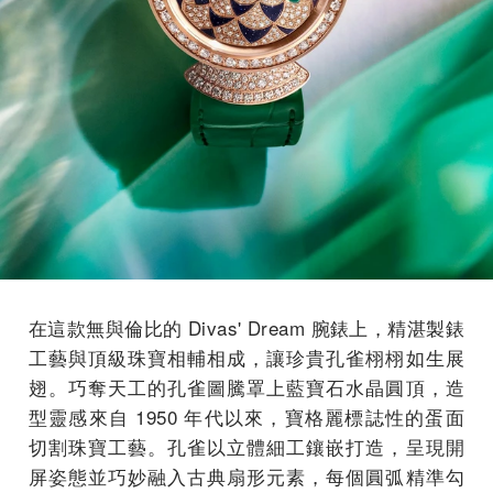
在這款無與倫比的 Divas' Dream 腕錶上，精湛製錶
工藝與頂級珠寶相輔相成，讓珍貴孔雀栩栩如生展
翅。巧奪天工的孔雀圖騰罩上藍寶石水晶圓頂，造
型靈感來自 1950 年代以來，寶格麗標誌性的蛋面
切割珠寶工藝。孔雀以立體細工鑲嵌打造，呈現開
屏姿態並巧妙融入古典扇形元素，每個圓弧精準勾