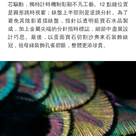
芯驅動，獨特計時機制彰顯不凡工藝。12 點鐘位置
是圓形跳時視窗；錶盤上半部則是逆跳分針。為了
避免其陰影遮擋錶盤，指針以透明藍寶石水晶製
成，加上金屬尖端的分針指時標誌，細節中盡展設
計巧思。最後，以蛋面寶石切割沙弗來石裝飾錶
冠，祖母綠裝飾孔雀碧眼，整體更添珍貴。