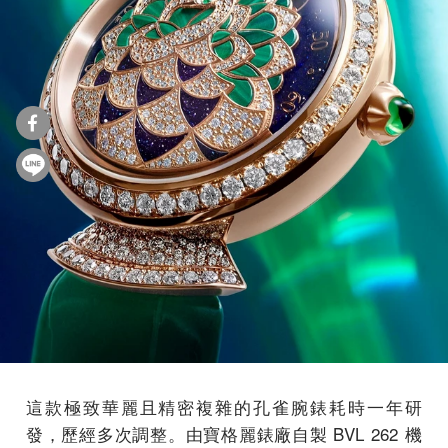
這款極致華麗且精密複雜的孔雀腕錶耗時一年研
發，歷經多次調整。由寶格麗錶廠自製 BVL 262 機