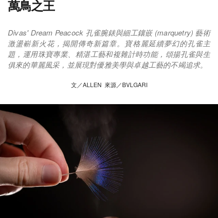
萬鳥之王
Divas' Dream Peacock 孔雀腕錶與細工鑲嵌 (marquetry) 藝術
激盪嶄新火花，揭開傳奇新篇章。寶格麗延續夢幻的孔雀主
題，運用珠寶專業、精湛工藝和複雜計時功能，頌揚孔雀與生
俱來的華麗風采，並展現對優雅美學與卓越工藝的不竭追求。
文／ALLEN 來源／BVLGARI