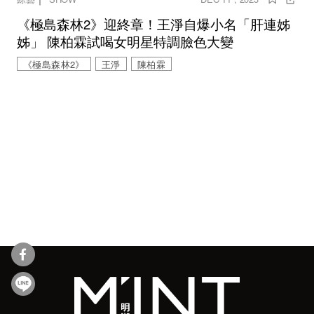
《極島森林2》迎終章！王淨自爆小名「肝連姊
姊」 陳柏霖試喝女明星特調臉色大變
《極島森林2》
王淨
陳柏霖