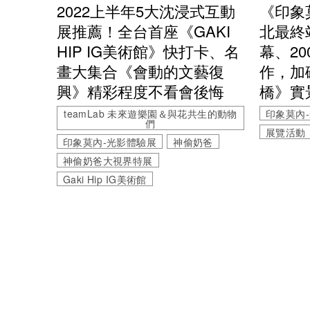
2022上半年5大沈浸式互動
《印象
展推薦！全台首座《GAKI
北最終
HIP IG美術館》快打卡、名
幕、2
畫大集合《會動的文藝復
作，加
興》精彩程度不看會後悔
橋》實
teamLab 未來遊樂園＆與花共生的動物
印象莫內
們
展覽活動
印象莫內-光影體驗展
神偷奶爸
神偷奶爸大視界特展
Gaki Hip IG美術館