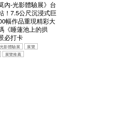
莫內-光影體驗展》台
站！7.5公尺沉浸式巨
000幅作品重現精彩大
碼《睡蓮池上的拱
景必打卡
-光影體驗展
展覽
展覽推薦