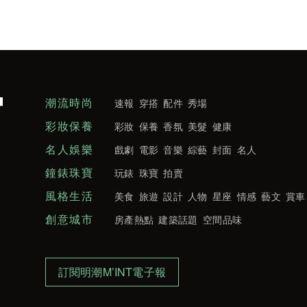
潮流時尚
速報
穿搭
配件
秀場
彩妝保養
彩妝
保養
香氛
美髮
健康
名人娛樂
戲劇
電影
音樂
綜藝
封面
名人
鐘錶珠寶
玩錶
珠寶
拍賣
風格生活
美食
旅遊
設計
人物
星座
情感
藝文
賞車
創意城市
房產熱點
建築話題
空間品味
訂閱明潮M’INT電子報