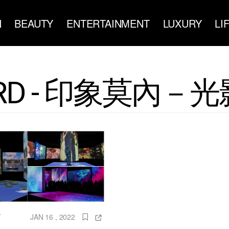
N
BEAUTY
ENTERTAINMENT
LUXURY
LI
ORD - 印象莫內－
T
JAN 16 , 2022