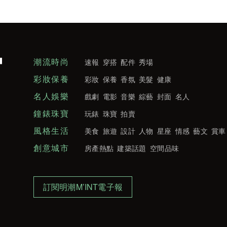
潮流時尚
速報
穿搭
配件
秀場
彩妝保養
彩妝
保養
香氛
美髮
健康
名人娛樂
戲劇
電影
音樂
綜藝
封面
名人
鐘錶珠寶
玩錶
珠寶
拍賣
風格生活
美食
旅遊
設計
人物
星座
情感
藝文
賞車
創意城市
房產熱點
建築話題
空間品味
訂閱明潮M’INT電子報