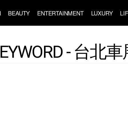
N
BEAUTY
ENTERTAINMENT
LUXURY
LI
KEYWORD - 台北車