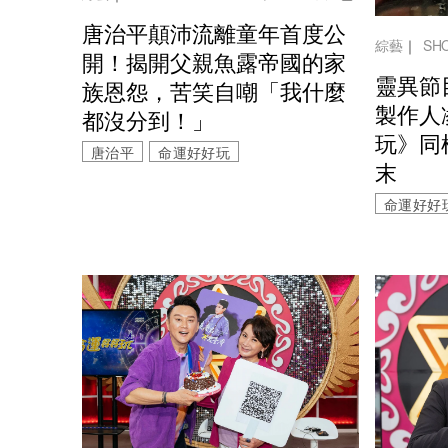
唐治平顛沛流離童年首度公
綜藝
｜
SH
開！揭開父親魚露帝國的家
靈異節
族恩怨，苦笑自嘲「我什麼
製作人
都沒分到！」
玩》同
唐治平
命運好好玩
末
命運好好