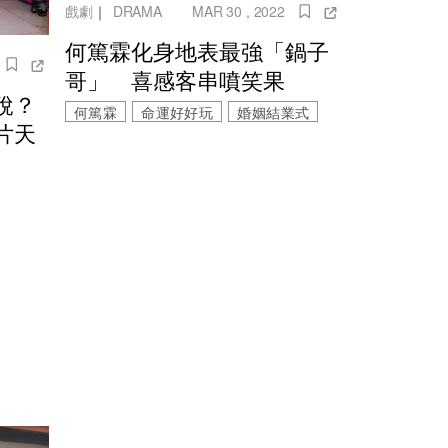
戲劇
｜
DRAMA
MAR 30 , 2022
何篤霖化身地表最強「鍋子
哥」 喜感客串噴笑果
稅？
何篤霖
命運好好玩
婚姻結業式
片天