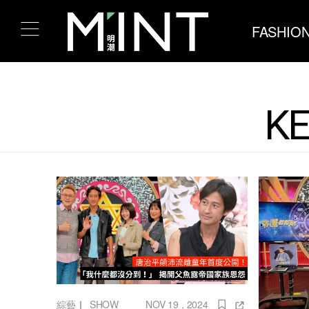
FASHIO
K
綜藝
｜
SHOW
NOV 19 , 2024