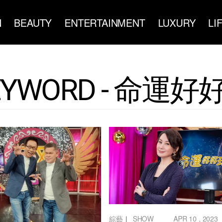
N
BEAUTY
ENTERTAINMENT
LUXURY
LI
EYWORD - 命運好
綜藝
｜
SHOW
APR 10 , 2023