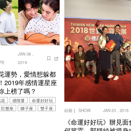
JAN 08 ,
PE
2019
花運勢，愛情想躲都
！2019年感情運星座
妳上榜了嗎？
桃花
感情運
命運好好玩
巨蟹座
獅子座
雙子座
綜藝
｜
SHOW
JAN 20 , 2018
《命運好好玩》辦見
何篤霖、郭靜純被摸身