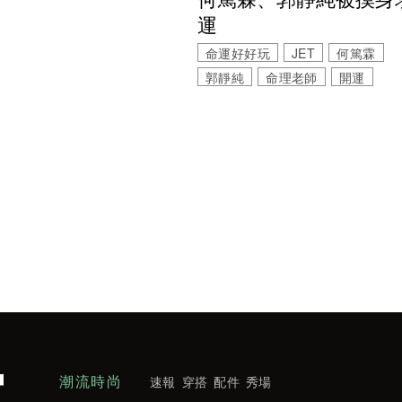
運
命運好好玩
JET
何篤霖
郭靜純
命理老師
開運
潮流時尚
速報
穿搭
配件
秀場