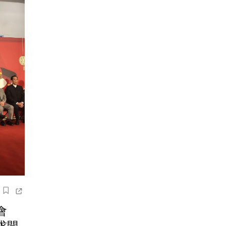
面會
求開