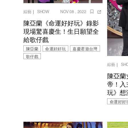
綜藝
｜
SHOW
NOV 08 , 2022
陳亞蘭《命運好好玩》錄影
現場驚喜慶生！生日願望全
給歌仔戲
陳亞蘭
命運好好玩
嘉慶君遊台灣
歌仔戲
綜藝
｜
SH
陳亞蘭
帝！入
玩》想
命運好好