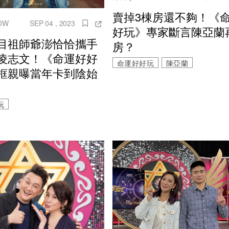
賣掉3棟房還不夠！《
OW
SEP 04 , 2023
好玩》專家斷言陳亞蘭
目祖師爺澎恰恰攜手
房？
凌志文！《命運好好
命運好好玩
陳亞蘭
框親曝當年卡到陰始
玩