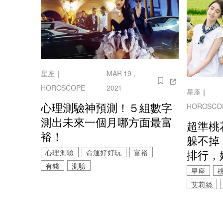
星座
｜
MAR 19 ,
HOROSCOPE
2021
星座
｜
心理測驗神預測！５組數字
HOROSCO
測出未來一個月哪方面最富
超準桃
裕！
躲不掉
排行，
心理測驗
命運好好玩
富裕
有錢
測驗
星座
艾莉絲