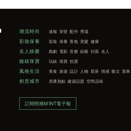
潮流時尚
速報
穿搭
配件
秀場
彩妝保養
彩妝
保養
香氛
美髮
健康
名人娛樂
戲劇
電影
音樂
綜藝
封面
名人
鐘錶珠寶
玩錶
珠寶
拍賣
風格生活
美食
旅遊
設計
人物
星座
情感
藝文
賞車
創意城市
房產熱點
建築話題
空間品味
訂閱明潮M’INT電子報