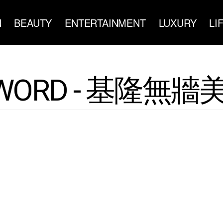
N
BEAUTY
ENTERTAINMENT
LUXURY
LI
WORD - 基隆無