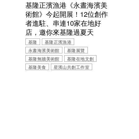
基隆正濱漁港《永晝海濱美
術館》今起開展！12位創作
者進駐、串連10家在地好
店，邀你來基隆過夏天
基隆
基隆正濱漁港
永晝海濱美術館
基隆展覽
基隆無牆美術館
基隆在地文創
基隆美食
星濱山共創工作室