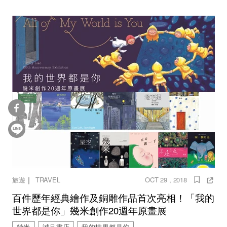
｜
旅遊
TRAVEL
OCT 29 , 2018
百件歷年經典繪作及銅雕作品首次亮相！「我的
世界都是你」幾米創作20週年原畫展
幾米
誠品書店
我的世界都是你