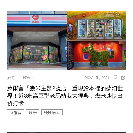
｜
旅遊
TRAVEL
NOV 15 , 2021
萊爾富「幾米主題2號店」重現繪本裡的夢幻世
界！近3米高巨型老馬植栽太經典，幾米迷快出
發打卡
萊爾富
幾米
幾米繪本