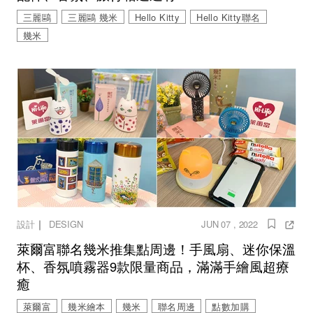
三麗鷗
三麗鷗 幾米
Hello Kitty
Hello Kitty聯名
幾米
｜
設計
DESIGN
JUN 07 , 2022
萊爾富聯名幾米推集點周邊！手風扇、迷你保溫
杯、香氛噴霧器9款限量商品，滿滿手繪風超療
癒
萊爾富
幾米繪本
幾米
聯名周邊
點數加購