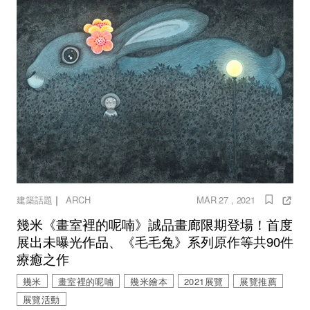
｜
建築話題
ARCH
MAR 27 , 2021
幾米《畫室裡的呢喃》誠品畫廊限期登場！首度
展出未曝光作品、《毛毛兔》系列原作等共90件
療癒之作
幾米
畫室裡的呢喃
幾米繪本
2021展覽
展覽推薦
展覽活動