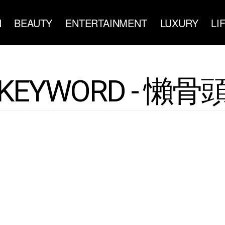
N
BEAUTY
ENTERTAINMENT
LUXURY
LI
KEYWORD - 懶骨