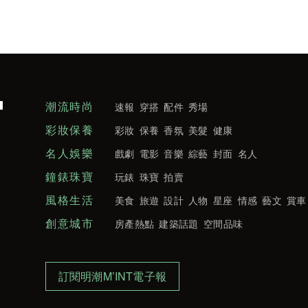
潮流時尚
速報
穿搭
配件
秀場
彩妝保養
彩妝
保養
香氛
美髮
健康
名人娛樂
戲劇
電影
音樂
綜藝
封面
名人
鐘錶珠寶
玩錶
珠寶
拍賣
風格生活
美食
旅遊
設計
人物
星座
情感
藝文
賞車
創意城市
房產熱點
建築話題
空間品味
訂閱明潮M’INT電子報