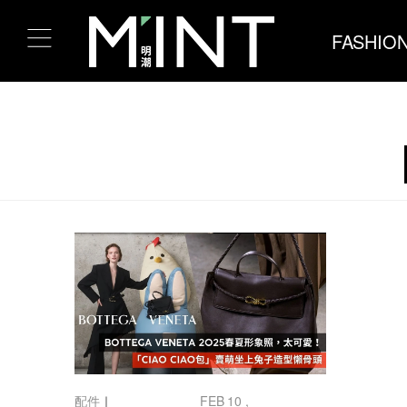
FASHIO
配件
｜
FEB 10 ,