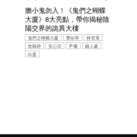
膽小鬼勿入！《鬼們之蝴蝶
大廈》8大亮點，帶你揭秘陰
陽交界的詭異大樓
鬼們之蝴蝶大廈
曹祐寧
林哲熹
曾琬婷
安心亞
尹馨
錢人豪
白靈