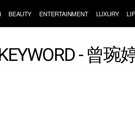
N
BEAUTY
ENTERTAINMENT
LUXURY
LI
KEYWORD - 曾琬