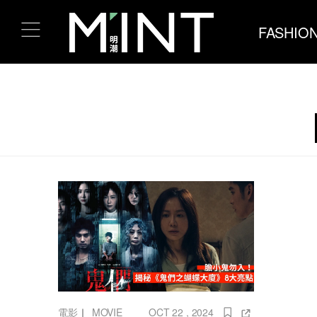
FASHIO
電影
｜
MOVIE
OCT 22 , 2024