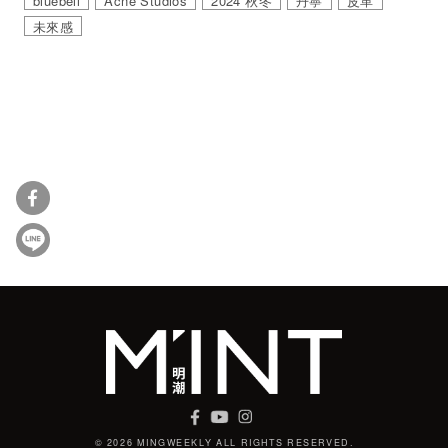
bluebell
Acne Studios
2024 秋冬
丹寧
皮革
未來感
© 2026 MINGWEEKLY ALL RIGHTS RESERVED.