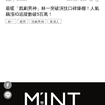
最暖「戲劇男神」林一突破演技口碑爆棚！人氣
飆漲IG追蹤數破5百萬！
林一
暖男
陸劇男神
漸凍人